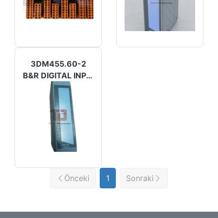
3DM455.60-2
B&R DIGITAL INPUT/OUTPUT
Önceki
1
Sonraki