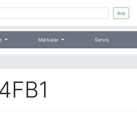
Ara
iz
Markalar
Servis
4FB1